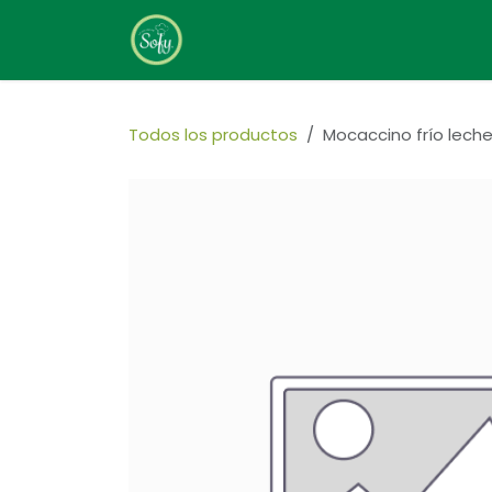
Ir al contenido
Home
Sobre Nosotros
Todos los productos
Mocaccino frío lech