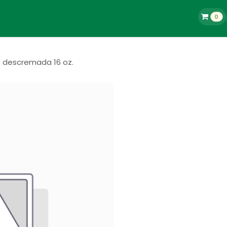
0
La Tienda
Blog
Contacto
Empleos
e descremada 16 oz.