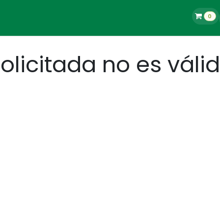
0
La Tienda
Blog
Contacto
Empleos
olicitada no es váli