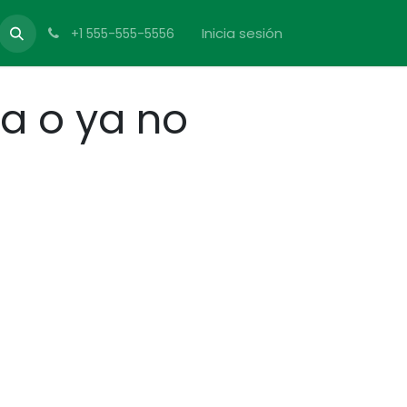
Inicia sesión
+1 555-555-5556
da o ya no