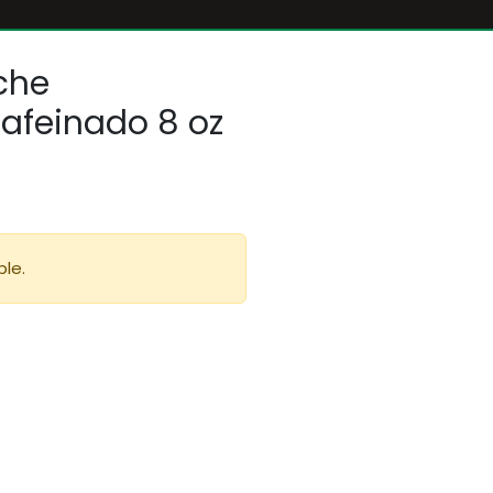
che
feinado 8 oz
ble.