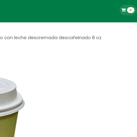
0
La Tienda
Blog
Contacto
Empleos
o con leche descremada descafeinado 8 oz