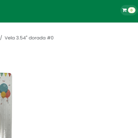
0
La Tienda
Blog
Contacto
Empleos
Vela 3.54" dorada #0