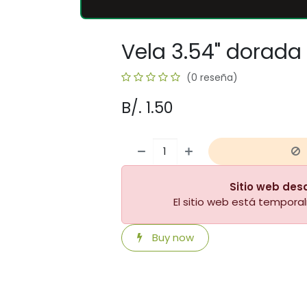
Vela 3.54" dorada
(0 reseña)
B/.
1.50
Sitio web des
El sitio web está tempor
Buy now
​