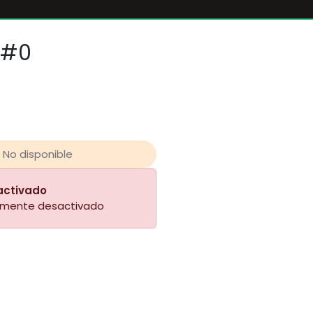
 #0
No disponible
activado
almente desactivado