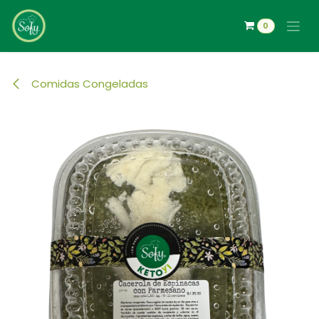
Ir al contenido
0
Comidas Congeladas