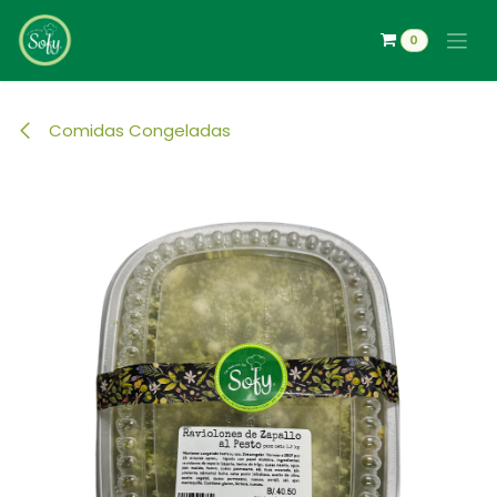
Ir al contenido
0
Comidas Congeladas