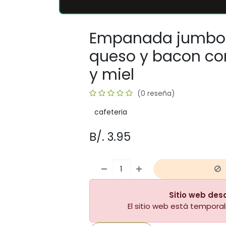
Empanada jumbo 
queso y bacon co
y miel
(0 reseña)
cafeteria
B/.
3.95
Sitio web des
El sitio web está tempor