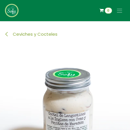
Ir al contenido
0
Ceviches y Cocteles