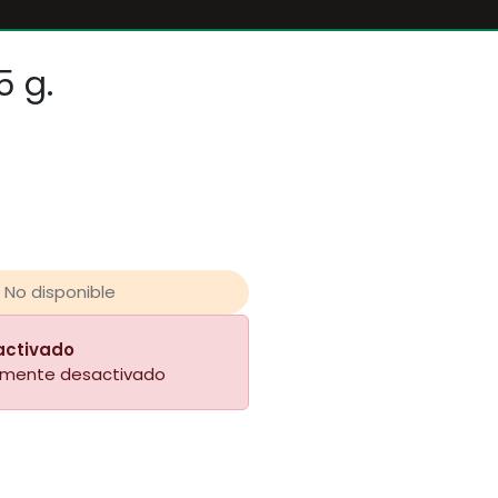
5 g.
No disponible
activado
almente desactivado