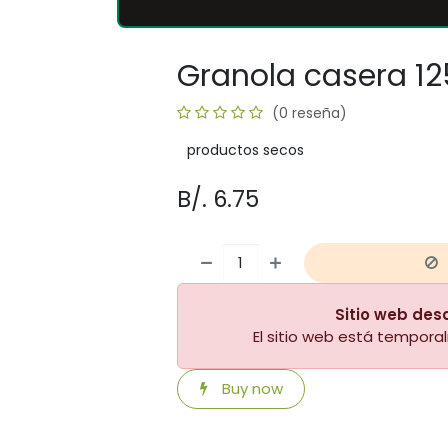
Granola casera 12
(0 reseña)
productos secos
B/.
6.75
Sitio web des
El sitio web está tempor
Buy now