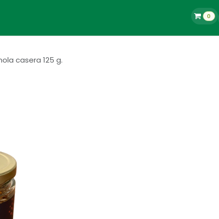
0
La Tienda
Blog
Contacto
Empleos
ola casera 125 g.