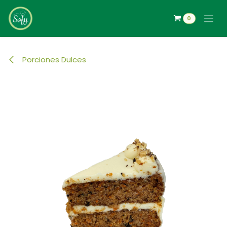
Ir al contenido
0
Porciones Dulces