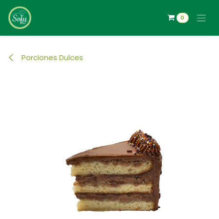
Ir al contenido
0
Porciones Dulces