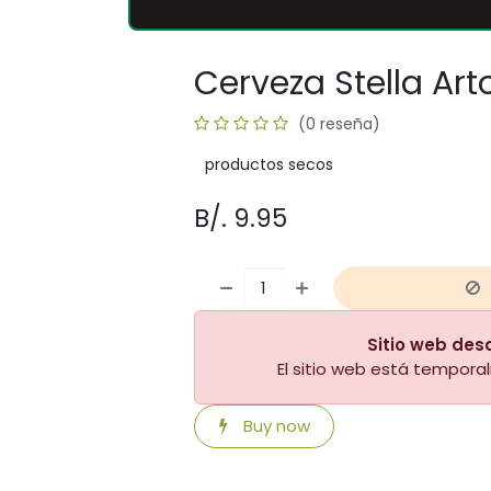
Cerveza Stella Art
(0 reseña)
productos secos
B/.
9.95
Sitio web des
El sitio web está tempor
Buy now