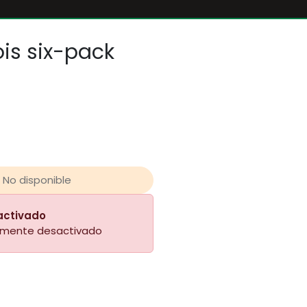
ois six-pack
No disponible
activado
almente desactivado