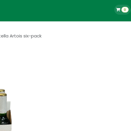
0
La Tienda
Blog
Contacto
Empleos
ella Artois six-pack