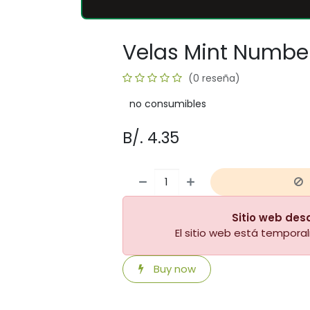
Velas Mint Numbe
(0 reseña)
no consumibles
B/.
4.35
Sitio web des
El sitio web está tempor
Buy now